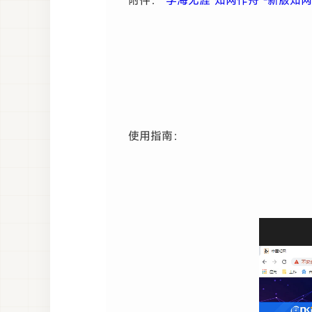
附件：
“学海无涯 知网作舟”-新版知网
使用指南：