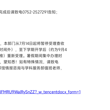
后请致电0752-2527291告知；
即，本部门从7月14日起将暂停受理查收
北大核心、人大复印资料等）
办理时间外），至下学期开学后（约为9月4
排为准）重新受理。暑假期间集中办理时
月16日，望知悉！如有特殊情况，请致电
91咨询图书馆情报咨询与学科服务部值班老师，
核心、CSSCI等中文类收录）
DSlFMRU9WalRySnZZ?_w_tencentdocx_form=1
；